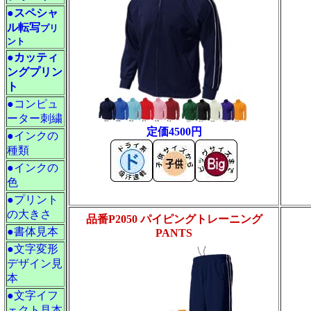
●スペシャ
ル転写
プリ
ント
●カッティ
ングプリン
ト
●コンピュ
ーター刺繍
定価4500円
●インクの
種類
●インクの
色
●プリント
の大きさ
品番P2050 パイピングトレーニング
●書体見本
PANTS
●文字変形
デザイン見
本
●文字イフ
ェクト見本