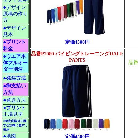
●デザイン
原稿の作り
方
●デザイン
見本
定価4500円
●
プリント
料金
品番P2080 パイピングトレーニングHALF
●ウエア本
PANTS
品番P
体フルオー
ダー別注
●
発注方法
●
御支払い
方法
●発送方法
●
プリント
工場見学
●特定商取引に関
する法律に基ずく
表示
●地図
定価4500円